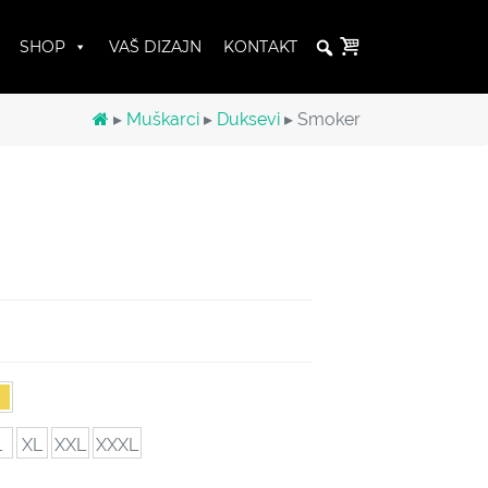
SHOP
VAŠ DIZAJN
KONTAKT
▸
Muškarci
▸
Duksevi
▸ Smoker
L
XL
XXL
XXXL