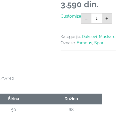
3.590
din.
Smoker količ
-
+
Customize
Kategorije:
Duksevi
,
Muškarc
Oznake:
Famous
,
Sport
IZVODI
Širina
Dužina
50
68