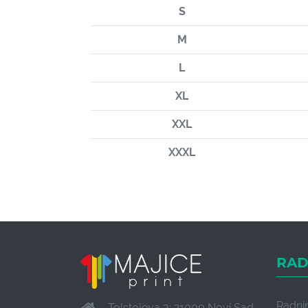
S
M
L
XL
XXL
XXXL
RAD
Radni
Tolstojeva 3; 21000 Novi Sad