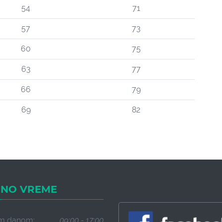
54
71
57
73
60
75
63
77
66
79
69
82
NO VREME
m danom:
09:00 - 17:00