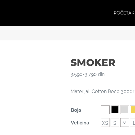
POČETAK
SMOKER
3.590
-
3.790
din.
Materijal: Cotton Roco 300gr
Boja
Veličina
XS
S
M