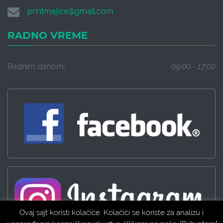
printmajice@gmail.com
RADNO VREME
Radnim danom:
09:00 - 17:00
Ovaj sajt koristi kolačiće. Kolačići se koriste za analizu i