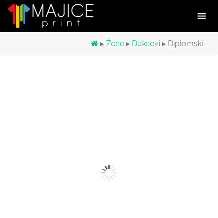
Main Navigation
▸
Žene
▸
Duksevi
▸ Diplomski