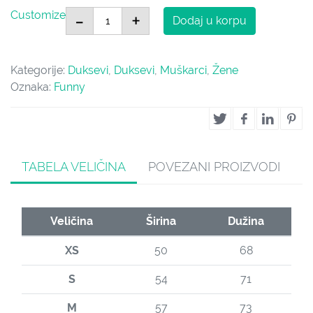
Diplomski količina
-
+
Customize
Dodaj u korpu
Kategorije:
Duksevi
,
Duksevi
,
Muškarci
,
Žene
Oznaka:
Funny
TABELA VELIČINA
POVEZANI PROIZVODI
Veličina
Širina
Dužina
XS
50
68
S
54
71
M
57
73