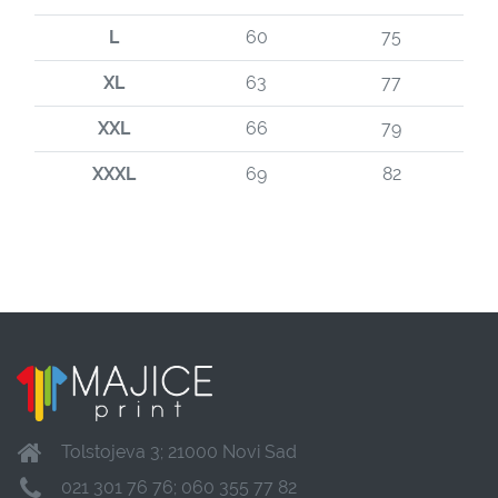
L
60
75
XL
63
77
XXL
66
79
XXXL
69
82
Tolstojeva 3; 21000 Novi Sad
021 301 76 76; 060 355 77 82