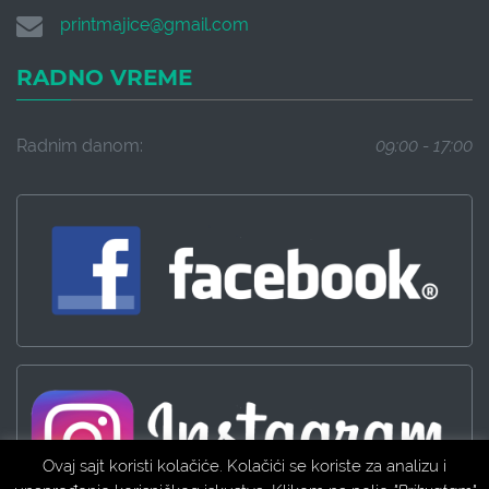
printmajice@gmail.com
RADNO VREME
Radnim danom:
09:00 - 17:00
Ovaj sajt koristi kolačiće. Kolačići se koriste za analizu i