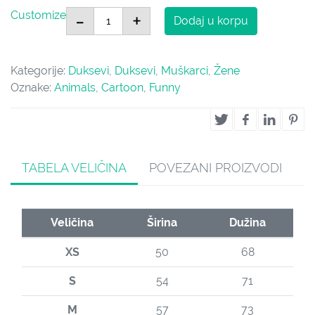
Deadly Eyes količina
-
+
Customize
Dodaj u korpu
Kategorije:
Duksevi
,
Duksevi
,
Muškarci
,
Žene
Oznake:
Animals
,
Cartoon
,
Funny
TABELA VELIČINA
POVEZANI PROIZVODI
Veličina
Širina
Dužina
XS
50
68
S
54
71
M
57
73