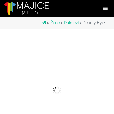
Main Navigation
▸
Žene
▸
Duksevi
▸ Deadly Eyes