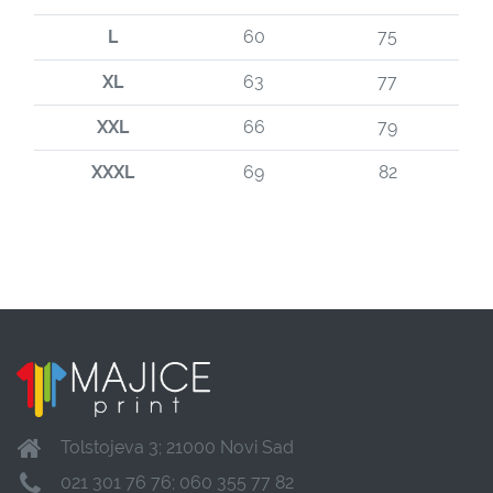
L
60
75
XL
63
77
XXL
66
79
XXXL
69
82
Tolstojeva 3; 21000 Novi Sad
021 301 76 76; 060 355 77 82