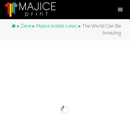
Main Navigation
▸
Žene
▸
Majice kratak rukav
▸ The World Can Be
Amazing