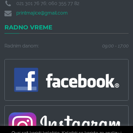
021 301 76 76; 060 355 77 82
printmajice@gmail.com
RADNO VREME
Radnim danom:
09:00 - 17:00
Ovaj sajt koristi kolačiće. Kolačići se koriste za analizu i