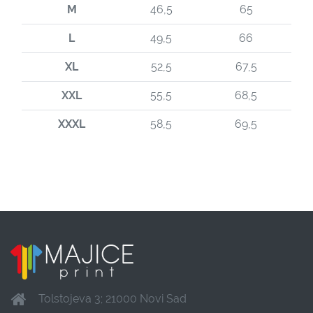
M
46,5
65
L
49,5
66
XL
52,5
67,5
XXL
55,5
68,5
XXXL
58,5
69,5
Tolstojeva 3; 21000 Novi Sad