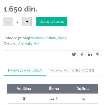
1.650
din.
The World Can Be Amazing količina
-
+
Dodaj u korpu
Kategorije:
Majice kratak rukav
,
Žene
Oznake:
Animals
,
Art
TABELA VELIČINA
POVEZANI PROIZVODI
Veličina
Širina
Dužina
S
44,5
64