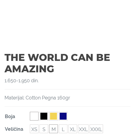
THE WORLD CAN BE
AMAZING
1.650
-
1.950
din.
Materijal: Cotton Pegna 160gr
Boja
Veličina
XS
S
M
L
XL
XXL
XXXL