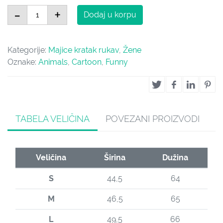
Planet Of The Apes količina
-
+
Dodaj u korpu
Kategorije:
Majice kratak rukav
,
Žene
Oznake:
Animals
,
Cartoon
,
Funny
TABELA VELIČINA
POVEZANI PROIZVODI
Veličina
Širina
Dužina
S
44,5
64
M
46,5
65
L
49,5
66