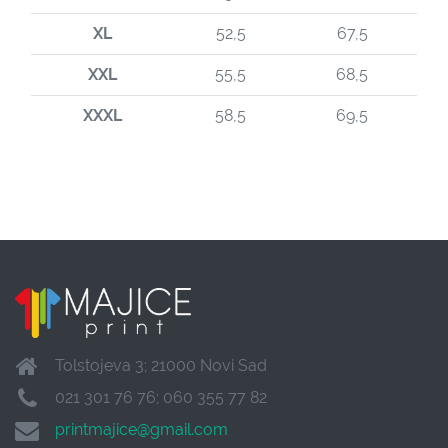
XL
52,5
67,5
XXL
55,5
68,5
XXXL
58,5
69,5
Tolstojeva 3; 21000 Novi Sad
021 301 76 76; 060 355 77 82
printmajice@gmail.com