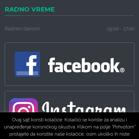
RADNO VREME
Radnim danom:
09:00 - 17:00
Ovaj sajt koristi kolačiće. Kolačići se koriste za analizu i
unapređenje korisničkog iskustva. Klikom na polje
"Prihvatam"
pristajete da koristite naše kolačiće, osim ukoliko ih niste