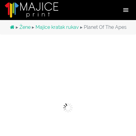
Main Navigation
▸
Žene
▸
Majice kratak rukav
▸ Planet Of The Apes